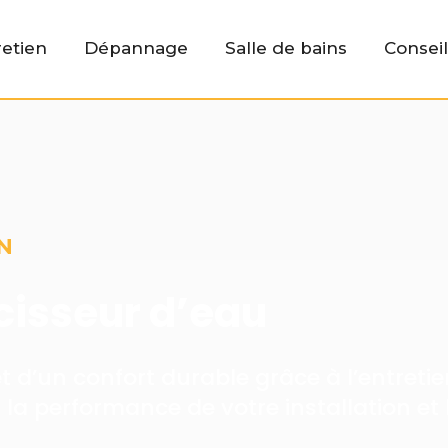
retien
Dépannage
Salle de bains
Conseil
N
cisseur d’eau
t d’un confort durable grâce à l’entreti
 la performance de votre installation et 