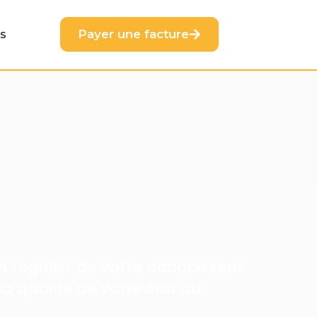
s
Payer une facture
en régulier de votre adoucisseur
la qualité de votre eau au