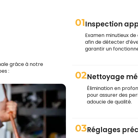
01
Inspection ap
Examen minutieux de 
afin de détecter d’é
garantir un fonction
male grâce à notre
es :
02
Nettoyage mé
Élimination en profo
pour assurer des pe
adoucie de qualité.
03
Réglages préc