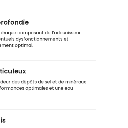
profondie
chaque composant de l’adoucisseur
ventuels dysfonctionnements et
nement optimal.
ticuleux
ndeur des dépôts de sel et de minéraux
rformances optimales et une eau
is